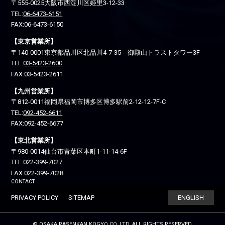
〒555-0025
大阪市西淀川区
姫里3-12-33
TEL:
06-6473-6151
FAX:06-6473-6150
【東京営業所】
〒140-0001
東京都品川区
北品川4-7-35 御殿山トラストタワー3F
TEL:
03-5423-2600
FAX:03-5423-2611
【九州営業所】
〒812-0011
福岡県福岡市博多区
博多駅前2-12-12-7F-C
TEL:
092-452-6611
FAX:092-452-6677
【東北営業所】
〒980-0014
仙台市青葉区
本町1-11-14-6F
TEL:
022-399-7027
FAX:022-399-7028
CONTACT
PRIVACY POLICY
SITEMAP
ENGLISH
© OSAKA RASENKAN KOGYO CO.,LTD. ALL RIGHTS RESERVED.