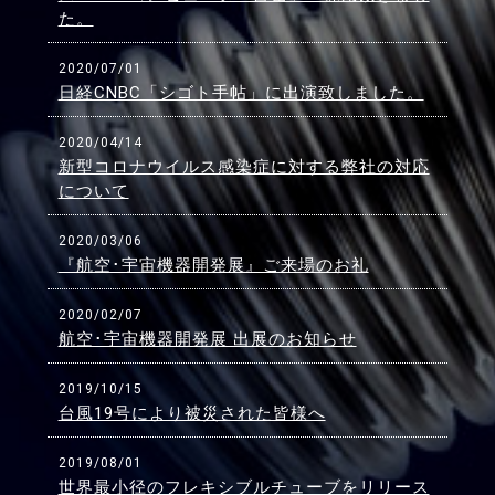
た。
2020/07/01
日経CNBC「シゴト手帖」に出演致しました。
2020/04/14
新型コロナウイルス感染症に対する弊社の対応
について
2020/03/06
『航空･宇宙機器開発展』ご来場のお礼
2020/02/07
航空･宇宙機器開発展 出展のお知らせ
2019/10/15
台風19号により被災された皆様へ
2019/08/01
世界最小径のフレキシブルチューブをリリース