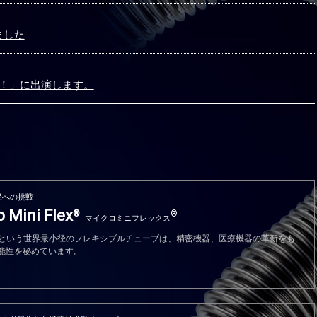
ました
営せよ！」に出演します。
径への挑戦
 Mini Flex
®
®
マイクロミニフレックス
.6という世界最小径のフレキシブルチューブは、精密機器、医療機器の革新をも
能性を秘めています。