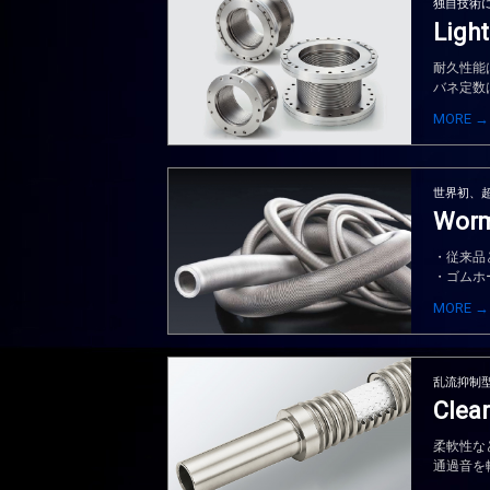
独自技術
Light
耐久性能
バネ定数
MORE →
世界初、
Worm
・従来品
・ゴムホ
MORE →
乱流抑制
Clear
柔軟性な
通過音を