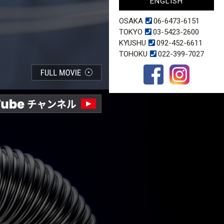
ENGLISH
OSAKA
06-6473-6151
TOKYO
03-5423-2600
KYUSHU
092-452-6611
TOHOKU
022-399-7027