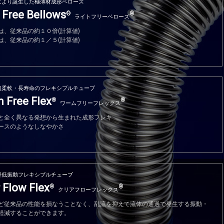
により誕生した極薄材成形ベローズ
 Free Bellows
®
®
ライトフリーベローズ
は、従来品の約１０倍(計算値)
は、従来品の約１／５(計算値)
超柔軟・長寿命のフレキシブルチューブ
 Free Flex
®
®
ワームフリーフレックス
と全く異なる発想から生まれた成形フレキ
ースのようなしなやかさ
型低振動フレキシブルチューブ
 Flow Flex
®
®
クリアフローフレックス
ど従来品の性能を損なうことなく、乱流を抑えて流体の通過で発生する振動・
軽減することができます。