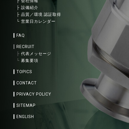
├
会社情報
├
設備紹介
├
品質／環境 認証取得
└
営業日カレンダー
FAQ
RECRUIT
├
代表メッセージ
└
募集要項
TOPICS
CONTACT
PRIVACY POLICY
SITEMAP
ENGLISH