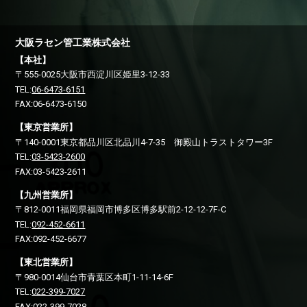
大阪ラセン管工業株式会社
【本社】
〒555-0025
大阪市西淀川区
姫里3-12-33
TEL:
06-6473-6151
FAX:06-6473-6150
【東京営業所】
〒140-0001
東京都品川区
北品川4-7-35 御殿山トラストタワー3F
TEL:
03-5423-2600
FAX:03-5423-2611
【九州営業所】
〒812-0011
福岡県福岡市博多区
博多駅前2-12-12-7F-C
TEL:
092-452-6611
FAX:092-452-6677
【東北営業所】
〒980-0014
仙台市青葉区
本町1-11-14-6F
TEL:
022-399-7027
FAX:022-399-7028