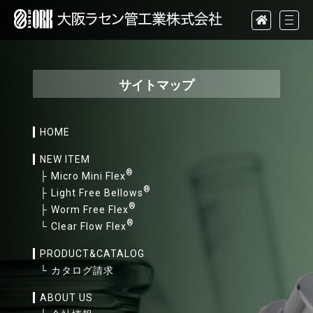
サイトマップ
HOME
NEW ITEM
®
├
Micro Mini Flex
®
├
Light Free Bellows
®
├
Worm Free Flex
®
└
Clear Flow Flex
PRODUCT&CATALOG
└
カタログ請求
ABOUT US