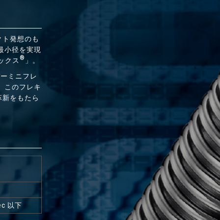
クト発想のも
最小径を実現
®
ックス
」。
パーミニフレ
、このフレキ
革新をもたら
ec 以下