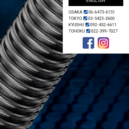
ENGLISH
OSAKA
06-6473-6151
TOKYO
03-5423-2600
KYUSHU
092-452-6611
TOHOKU
022-399-7027