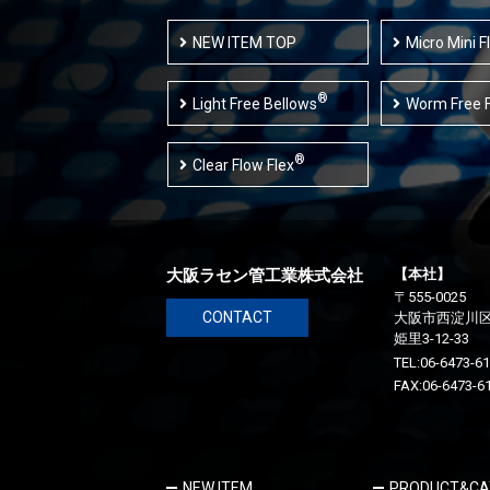
NEW ITEM TOP
Micro Mini F
®
Light Free Bellows
Worm Free F
®
Clear Flow Flex
大阪ラセン管工業株式会社
【本社】
〒555-0025
CONTACT
大阪市西淀川
姫里3-12-33
TEL:
06-6473-6
FAX:06-6473-6
NEW ITEM
PRODUCT&CA