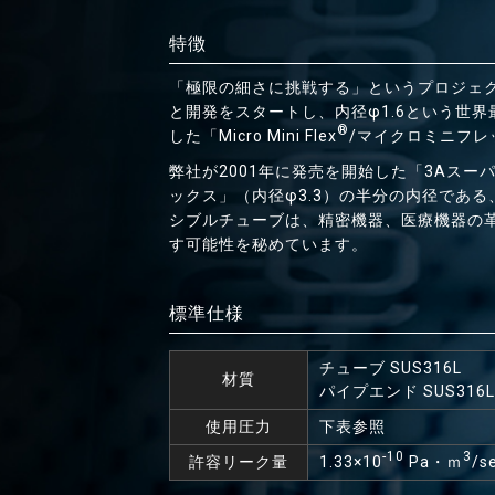
特徴
「極限の細さに挑戦する」というプロジェ
と開発をスタートし、内径φ1.6という世界
®
した「Micro Mini Flex
/マイクロミニフレ
弊社が2001年に発売を開始した「3Aスー
ックス」（内径φ3.3）の半分の内径である
シブルチューブは、精密機器、医療機器の
す可能性を秘めています。
標準仕様
チューブ SUS316L
材質
パイプエンド SUS316L
使用圧力
下表参照
-10
3
許容リーク量
1.33×10
Pa・ｍ
/s