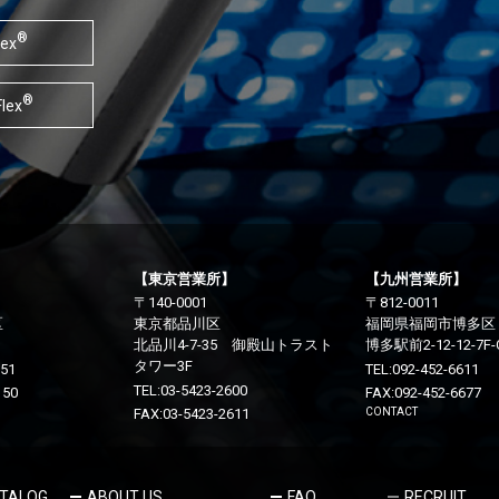
®
lex
®
lex
【東京営業所】
【九州営業所】
〒140-0001
〒812-0011
区
東京都品川区
福岡県福岡市博多区
北品川4-7-35 御殿山トラスト
博多駅前2-12-12-7F-
タワー3F
151
TEL:
092-452-6611
TEL:
03-5423-2600
150
FAX:092-452-6677
FAX:03-5423-2611
CONTACT
TALOG
ABOUT US
FAQ
RECRUIT