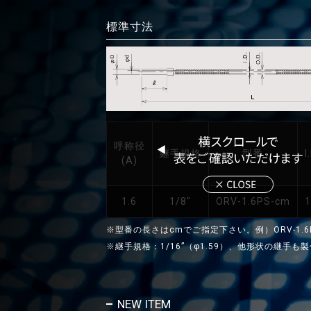
標準寸法
呼称径
継手規格
型番
I
(A)
1.6
1/8"
ORV-1.6PS-cm
1
※型番の長さはcmでご指定下さい。例）ORV-1.6P
※継手規格：1/16”（φ1.59）、他形状の継手も
NEW ITEM