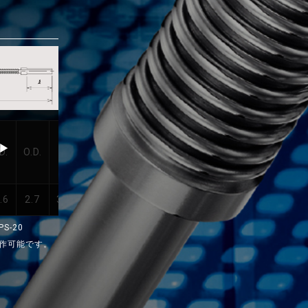
.D.
O.D.
D
d
l
L
使用圧力(MPa)
.6
2.7
3.18
1.6
15
100～2000
Vacuum～3.0
S-20
製作可能です。