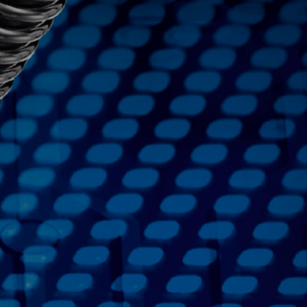
最小曲げ半径(mm)
固定曲げ
くり返し曲げ
6
45