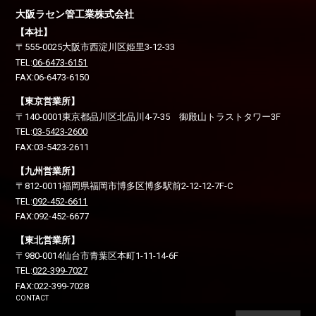
大阪ラセン管工業株式会社
【本社】
〒555-0025
大阪市西淀川区
姫里3-12-33
TEL:
06-6473-6151
FAX:06-6473-6150
【東京営業所】
〒140-0001
東京都品川区
北品川4-7-35 御殿山トラストタワー3F
TEL:
03-5423-2600
FAX:03-5423-2611
【九州営業所】
〒812-0011
福岡県福岡市博多区
博多駅前2-12-12-7F-C
TEL:
092-452-6611
FAX:092-452-6677
【東北営業所】
〒980-0014
仙台市青葉区
本町1-11-14-6F
TEL:
022-399-7027
FAX:022-399-7028
CONTACT