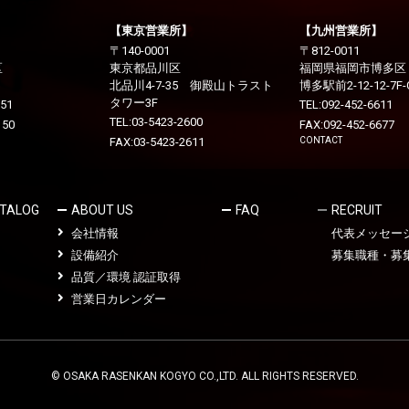
【東京営業所】
【九州営業所】
〒140-0001
〒812-0011
区
東京都品川区
福岡県福岡市博多区
北品川4-7-35 御殿山トラスト
博多駅前2-12-12-7F-
タワー3F
151
TEL:
092-452-6611
TEL:
03-5423-2600
150
FAX:092-452-6677
FAX:03-5423-2611
CONTACT
TALOG
ABOUT US
FAQ
RECRUIT
会社情報
代表メッセー
設備紹介
募集職種・募
品質／環境 認証取得
営業日カレンダー
© OSAKA RASENKAN KOGYO CO.,LTD. ALL RIGHTS RESERVED.