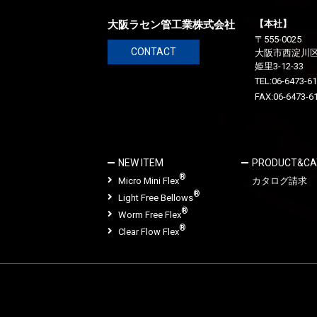
大阪ラセン管工業株式会社
【本社】
〒555-0025
CONTACT
大阪市西淀川
姫里3-12-33
TEL:
06-6473-6
FAX:06-6473-6
NEW ITEM
PRODUCT&CA
®
Micro Mini Flex
カタログ請求
®
Light Free Bellows
®
Worm Free Flex
®
Clear Flow Flex