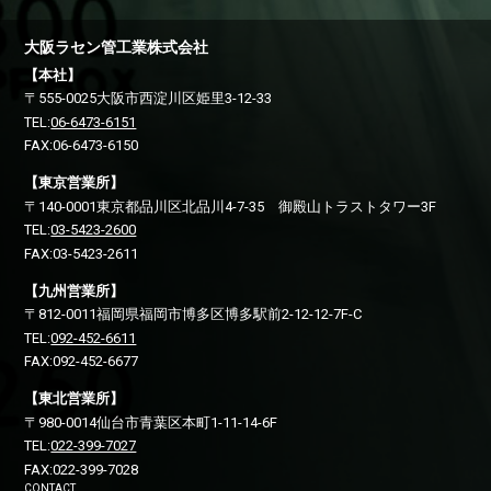
大阪ラセン管工業株式会社
【本社】
〒555-0025
大阪市西淀川区
姫里3-12-33
TEL:
06-6473-6151
FAX:06-6473-6150
【東京営業所】
〒140-0001
東京都品川区
北品川4-7-35 御殿山トラストタワー3F
TEL:
03-5423-2600
FAX:03-5423-2611
【九州営業所】
〒812-0011
福岡県福岡市博多区
博多駅前2-12-12-7F-C
TEL:
092-452-6611
FAX:092-452-6677
【東北営業所】
〒980-0014
仙台市青葉区
本町1-11-14-6F
TEL:
022-399-7027
FAX:022-399-7028
CONTACT