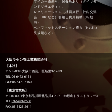
マイカー通勤可、保養所あり（ダイヤモ
ンドソサエティ）、
レクリエーション（社員旅行・社内交流
会・BBQなど）引越し費用補助（転勤
時）
ベネフィットステーション導入（Netflix
見放題など）
大阪ラセン管工業株式会社
【本社】
〒555-0025
大阪市西淀川区
姫里3-12-33
TEL:
06-6473-6151
FAX:06-6473-6150
【東京営業所】
〒140-0001
東京都品川区
北品川4-7-35 御殿山トラストタワー3F
TEL:
03-5423-2600
FAX:03-5423-2611