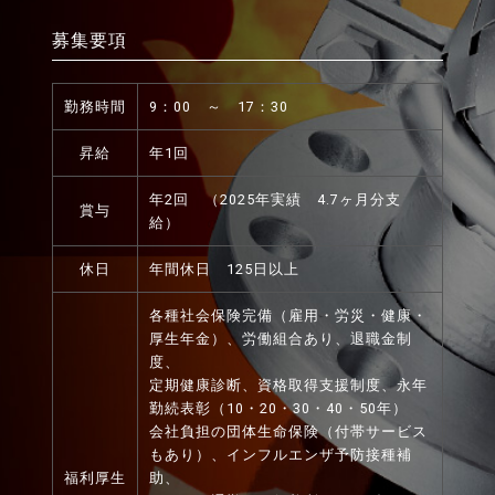
募集要項
勤務時間
9：00 ～ 17：30
昇給
年1回
年2回 （2025年実績 4.7ヶ月分支
賞与
給）
休日
年間休日 125日以上
各種社会保険完備（雇用・労災・健康・
厚生年金）、労働組合あり、退職金制
度、
定期健康診断、資格取得支援制度、永年
勤続表彰（10・20・30・40・50年）
会社負担の団体生命保険（付帯サービス
もあり）、インフルエンザ予防接種補
福利厚生
助、