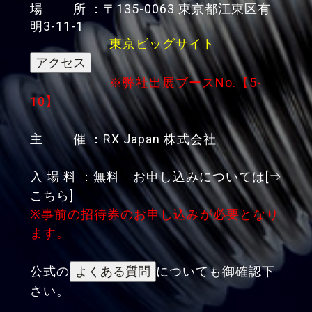
場 所 ：〒135-0063 東京都江東区有
明3-11-1
東京ビッグサイト
※弊社出展ブースNo.【5-
10】
主 催 ：RX Japan 株式会社
入 場 料 ：無料 お申し込みについては[
⇒
こちら
]
※事前の招待券のお申し込みが必要となり
ます。
公式の
についても御確認下
さい。