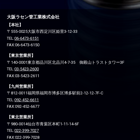
大阪ラセン管工業株式会社
【本社】
〒555-0025
大阪市西淀川区
姫里3-12-33
TEL:
06-6473-6151
FAX:06-6473-6150
【東京営業所】
〒140-0001
東京都品川区
北品川4-7-35 御殿山トラストタワー3F
TEL:
03-5423-2600
FAX:03-5423-2611
【九州営業所】
〒812-0011
福岡県福岡市博多区
博多駅前2-12-12-7F-C
TEL:
092-452-6611
FAX:092-452-6677
【東北営業所】
〒980-0014
仙台市青葉区
本町1-11-14-6F
TEL:
022-399-7027
FAX:022-399-7028