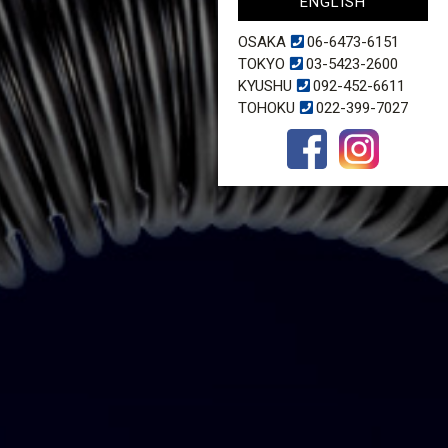
ENGLISH
OSAKA
06-6473-6151
TOKYO
03-5423-2600
KYUSHU
092-452-6611
TOHOKU
022-399-7027