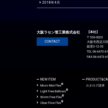
2018年4月
大阪ラセン管工業株式会社
【本社】
〒555-0025
CONTACT
大阪市西淀川
姫里3-12-33
TEL:
06-6473-6
FAX:06-6473-6
NEW ITEM
PRODUCT&CA
®
Micro Mini Flex
カタログ請求
®
Light Free Bellows
®
Worm Free Flex
®
Clear Flow Flex