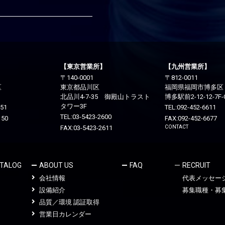
【東京営業所】
【九州営業所】
〒140-0001
〒812-0011
区
東京都品川区
福岡県福岡市博多区
北品川4-7-35 御殿山トラスト
博多駅前2-12-12-7F-
タワー3F
151
TEL:
092-452-6611
TEL:
03-5423-2600
150
FAX:092-452-6677
FAX:03-5423-2611
CONTACT
TALOG
ABOUT US
FAQ
RECRUIT
会社情報
代表メッセー
設備紹介
募集職種・募
品質／環境 認証取得
営業日カレンダー