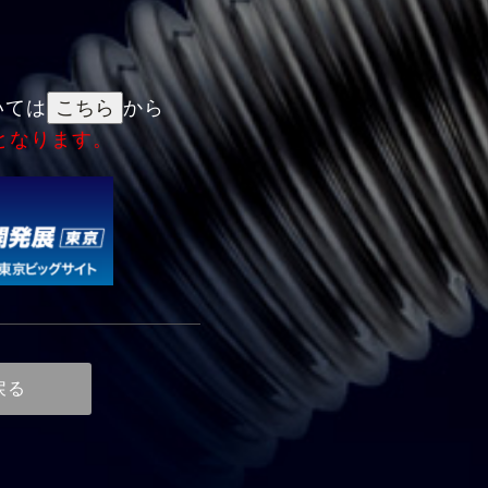
いては
から
となります。
戻る