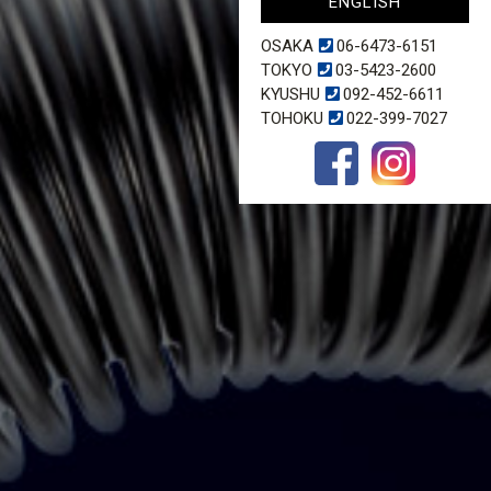
ENGLISH
OSAKA
06-6473-6151
TOKYO
03-5423-2600
KYUSHU
092-452-6611
TOHOKU
022-399-7027