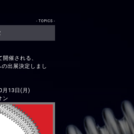
- TOPICS -
定
って開催される、
」への出展決定しまし
0月13日(月)
オン