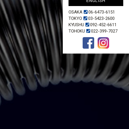
ENGLISH
OSAKA
06-6473-6151
TOKYO
03-5423-2600
KYUSHU
092-452-6611
TOHOKU
022-399-7027