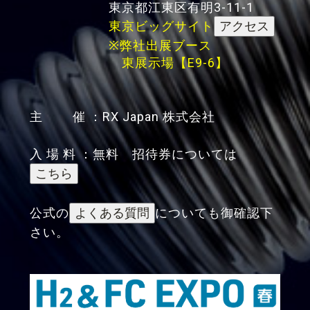
東京都江東区有明3-11-1
東京ビッグサイト
※弊社出展ブース
東展示場【E9-6】
主 催 ：RX Japan 株式会社
入 場 料 ：無料 招待券については
公式の
についても御確認下
さい。