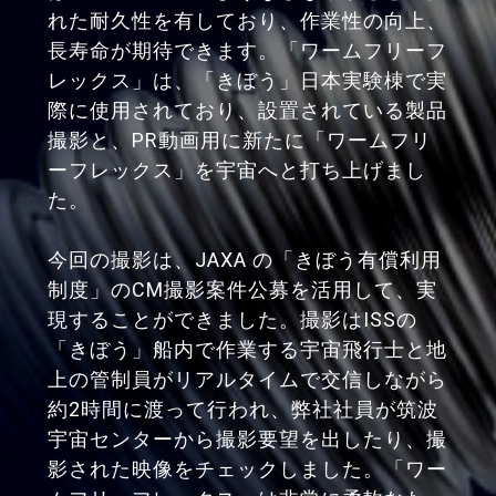
れた耐久性を有しており、作業性の向上、
⻑寿命が期待できます。「ワームフリーフ
レックス」は、「きぼう」日本実験棟で実
際に使用されており、設置されている製品
撮影と、PR動画用に新たに「ワームフリ
ーフレックス」を宇宙へと打ち上げまし
た。
今回の撮影は、JAXA の「きぼう有償利用
制度」のCM撮影案件公募を活用して、実
現することができました。撮影はISSの
「きぼう」船内で作業する宇宙飛行士と地
上の管制員がリアルタイムで交信しながら
約2時間に渡って行われ、弊社社員が筑波
宇宙センターから撮影要望を出したり、撮
影された映像をチェックしました。「ワー