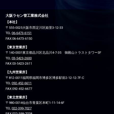
大阪ラセン管工業株式会社
【本社】
〒555-0025
大阪市西淀川区
姫里3-12-33
TEL:
06-6473-6151
FAX:06-6473-6150
【東京営業所】
〒140-0001
東京都品川区
北品川4-7-35 御殿山トラストタワー3F
TEL:
03-5423-2600
FAX:03-5423-2611
【九州営業所】
〒812-0011
福岡県福岡市博多区
博多駅前2-12-12-7F-C
TEL:
092-452-6611
FAX:092-452-6677
【東北営業所】
〒980-0014
仙台市青葉区
本町1-11-14-6F
TEL:
022-399-7027
FAX:022-399-7028