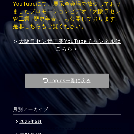
YouTubeにて、展示会会場で放映しており
ましたプロモーションビデオ『大阪ラセン
管工業 -歴史年表-』も公開しております。
是非こちらもご覧ください。
＞
大阪ラセン管工業YouTubeチャンネルは
こちら
＜
Topics一覧に戻る
月別アーカイブ
2026年6月