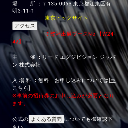
場 所 ：〒135-0063 東京都江東区有
明3-11-1
東京ビッグサイト
※弊社出展ブースNo.【W24-
42】
主 催 ：リード エグジビション ジャパ
ン 株式会社
入 場 料 ：無料 お申し込みについては[
⇒
こちら
]
※事前の招待券のお申し込みが必要となり
ます。
公式の
についても御確認下
さい。