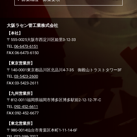
大阪ラセン管工業株式会社
【本社】
〒555-0025
大阪市西淀川区
姫里3-12-33
TEL:
06-6473-6151
FAX:06-6473-6150
【東京営業所】
〒140-0001
東京都品川区
北品川4-7-35 御殿山トラストタワー3F
TEL:
03-5423-2600
FAX:03-5423-2611
【九州営業所】
〒812-0011
福岡県福岡市博多区
博多駅前2-12-12-7F-C
TEL:
092-452-6611
FAX:092-452-6677
【東北営業所】
〒980-0014
仙台市青葉区
本町1-11-14-6F
TEL:
022-399-7027