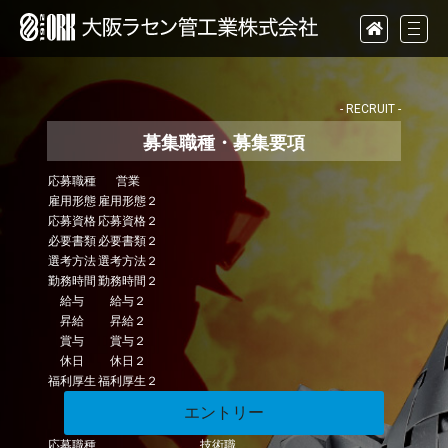
- RECRUIT -
募集職種・募集要項
応募職種
営業
雇用形態
雇用形態２
応募資格
応募資格２
必要書類
必要書類２
選考方法
選考方法２
勤務時間
勤務時間２
給与
給与２
昇給
昇給２
賞与
賞与２
休日
休日２
福利厚生
福利厚生２
エントリー
応募職種
技術職