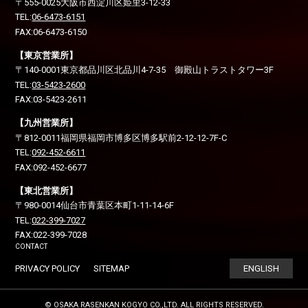
〒555-0025
大阪市西淀川区
姫里3-12-33
TEL:
06-6473-6151
FAX:06-6473-6150
【東京営業所】
〒140-0001
東京都品川区
北品川4-7-35 御殿山トラストタワー3F
TEL:
03-5423-2600
FAX:03-5423-2611
【九州営業所】
〒812-0011
福岡県福岡市博多区
博多駅前2-12-12-7F-C
TEL:
092-452-6611
FAX:092-452-6677
【東北営業所】
〒980-0014
仙台市青葉区
本町1-11-14-6F
TEL:
022-399-7027
FAX:022-399-7028
CONTACT
PRIVACY POLICY
SITEMAP
ENGLISH
© OSAKA RASENKAN KOGYO CO.,LTD. ALL RIGHTS RESERVED.