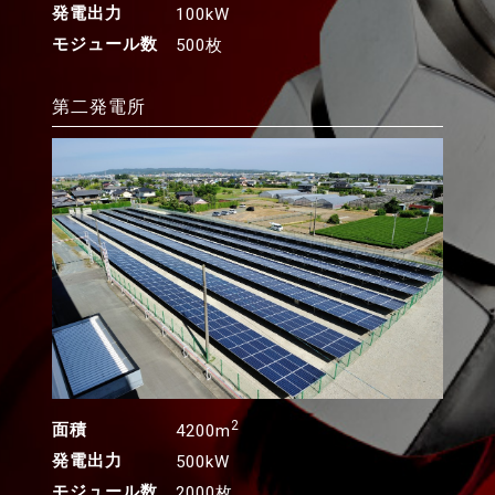
発電出力
100kW
モジュール数
500枚
第二発電所
2
面積
4200m
発電出力
500kW
モジュール数
2000枚